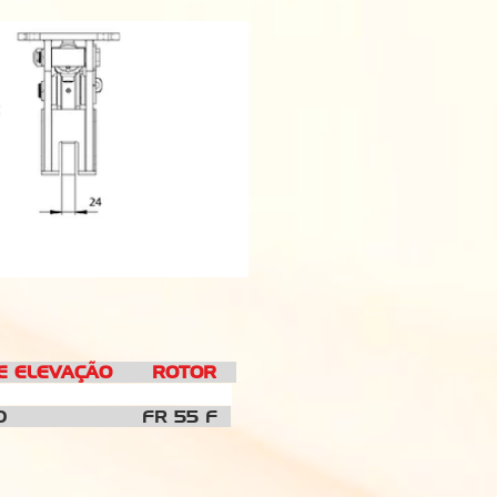
LEVAÇÃO ROTOR
g
300
FR 55 F