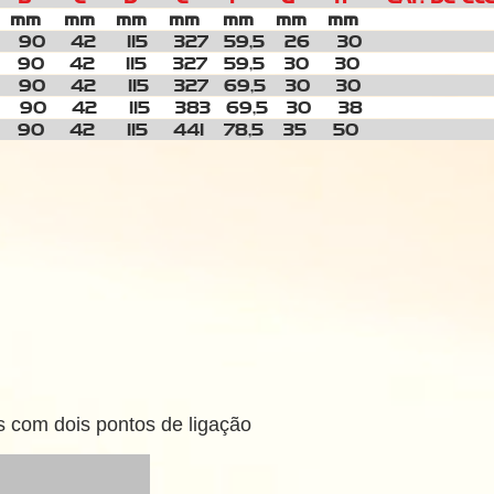
m
mm
mm
mm
mm
mm
mm
mm 
2 90
42
115
327
59,5 26
30
2 90
42
115
327
59,5 30
30
2 90
42
115
327
69,5
30
30
8 90
42
115
383
69,5
30
38
90
42
115
441 78,5 35
50
s com dois pontos de ligação