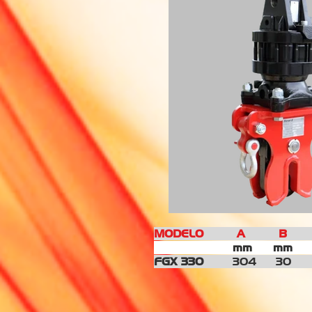
MODELO A B C D
mm
m
FGX 330
304
30