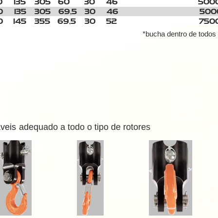
0
135 305
60 30
46
0
135
305
69,5
30
46
0
145
355
69,5
30
52
*bucha dentro de todo
áveis
adequado a todo o tipo de rotores