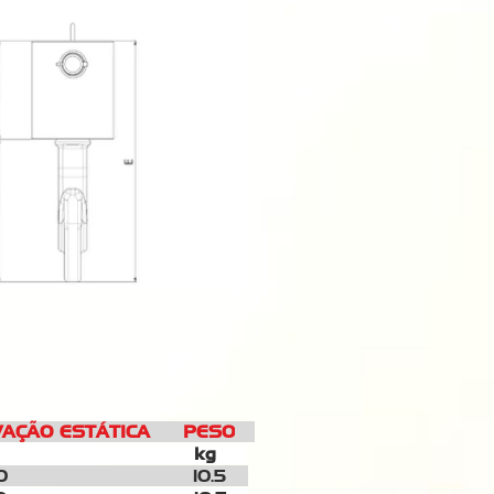
O ESTÁTICA PESO
kg
kg
5000
10.5