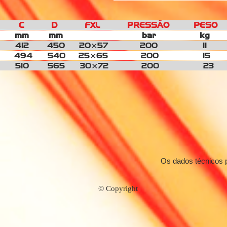
 C D FXL PRESSÃO PESO 
m
mm
mm bar
kg
7
412 450
20×57
200
1
0 494 540
25×65
200
1
0 510
565
30×72
200
2
Os dados técnicos 
© Copyright