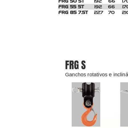
FRG 50 5T
192
66
17
FRG 55 5T
192
66
17
FRG 85 7.5T
227 70
21
FRG S
Ganchos rotativos e inclin