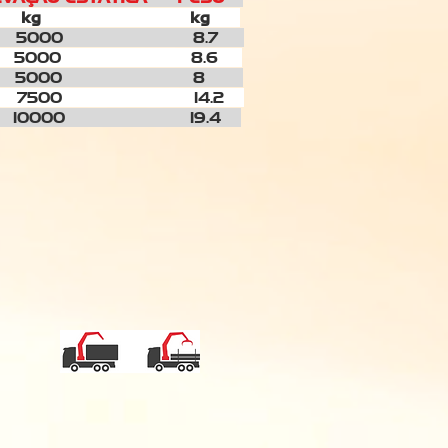
kg
kg
5000
8.7
5000
8.6
5000
8
7500
14.2
10000
19.4