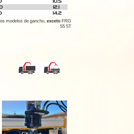
5000
10.5
5000
12.1
7500
14.2
s os modelos de gancho,
exceto
FRG
55 5T