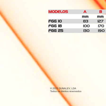
MODELOS A B
mm m
FGG 10
83
12
FGG 18
100
17
FGG 25
130 19
© 2025 DUNALEV, LDA
Todos os direitos reservados