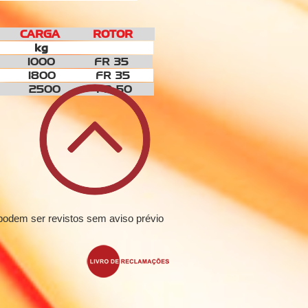
CARGA ROTOR
 kg
1
1000
FR 35
5
1800
FR 35
3
2500
FR 50
podem ser revistos sem aviso prévio