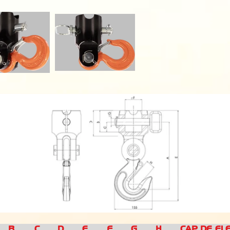
A
B
C
D E
F G H CAP. DE ELEV