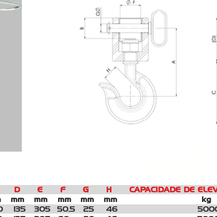
E F G H CAPACIDADE DE ELEVAÇÃ
m
mm
mm
mm
mm
mm 
0
135 305
50,5
25
46