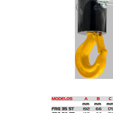
MODELOS A B C D 
mm
mm
m
FRG 35 5T
192
66
17