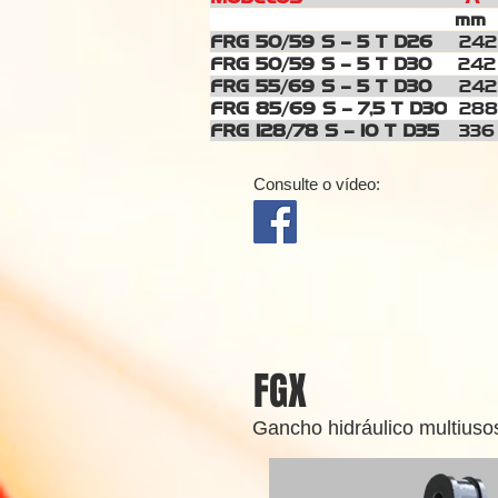
m
FRG 50/59 S – 5 T D26
24
FRG 50/59 S – 5 T D30
24
FRG 55/69 S – 5 T D30
24
FRG 85/69 S – 7,5 T D30
28
FRG 128/78 S – 10 T D35
336
Consulte o vídeo:
FGX
Gancho hidráulico multiuso