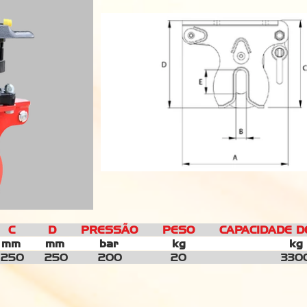
 PRESSÃO PESO CAPACIDADE DE E
m
mm mm
bar
kg
k
250
250
200
20
3